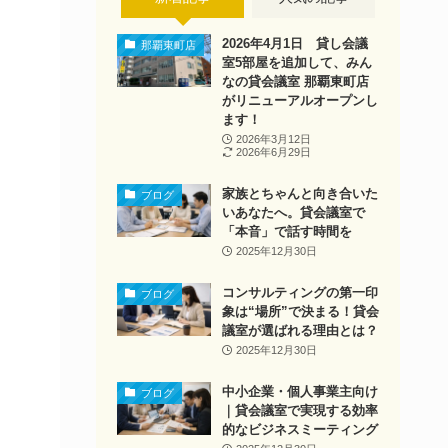
2026年4月1日 貸し会議
那覇東町店
室5部屋を追加して、みん
なの貸会議室 那覇東町店
がリニューアルオープンし
ます！
2026年3月12日
2026年6月29日
家族とちゃんと向き合いた
ブログ
いあなたへ。貸会議室で
「本音」で話す時間を
2025年12月30日
コンサルティングの第一印
ブログ
象は“場所”で決まる！貸会
議室が選ばれる理由とは？
2025年12月30日
中小企業・個人事業主向け
ブログ
｜貸会議室で実現する効率
的なビジネスミーティング