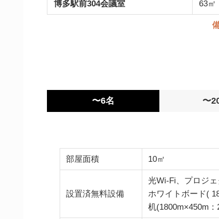
博多駅前304会議室
63㎡
〜6名
〜2
部屋面積
10㎡
光Wi-Fi、プロジ
設置済無料設備
ホワイトボード( 1
机(1800m×450