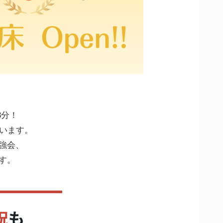
3分！
ています。
強会、
す。