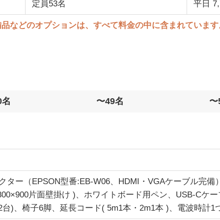
定員53名
平日 7,
備品などのオプションは、すべて料金の中に含まれています
0名
〜49名
〜
ェクター（EPSON型番:EB-W06、HDMI・VGAケーブル完備
800×900片面壁掛け )、ホワイトボード用ペン、USB-Cケー
m：2台)、椅子6脚、延長コード( 5m1本・2m1本 )、電波時計1