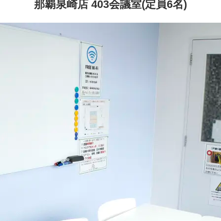
那覇泉崎店 403会議室(定員6名)