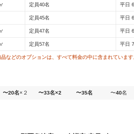
6㎡
定員40名
平日 6
定員45名
平日 6
4㎡
定員47名
平日 6
8㎡
定員57名
平日 7
備品などのオプションは、すべて料金の中に含まれています
〜20名
×２
〜33名×2
〜35名
〜
40
名