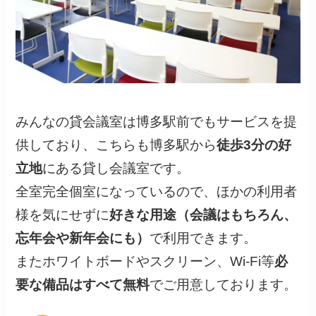
みんなの貸会議室は博多駅前でもサービスを提
供しており、こちらも博多駅から
徒歩3分の好
立地
にある貸し会議室です。
全室完全個室になっているので、ほかの利用者
様を気にせずに
好きな用途（会議はもちろん、
忘年会や新年会にも）
で利用できます。
またホワイトボードやスクリーン、Wi-Fi等
必
要な備品はすべて無料
でご用意しております。