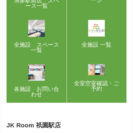
ージ
博多駅前店 スペ
ース一覧
全施設 一覧
全施設 スペース
一覧
全室空室確認・ご
予約
各施設 お問い合
わせ
JK Room 祇園駅店