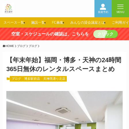
長期予約
MENU
スペース一覧
施設一覧
FC募集
みんなの貸会議室とは
ご利用ガイ
空室・スケジュールの確認は、こちらを
クリック
HOME
ブログ
ブログ
【年末年始】福岡・博多・天神の24時間
365日無休のレンタルスペースまとめ
ブログ
博多駅前店
天神西通り北店