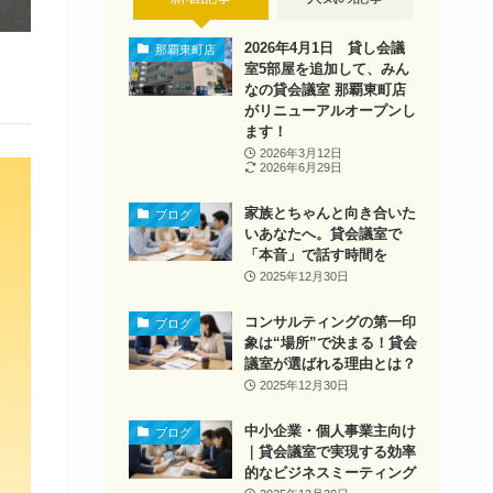
2026年4月1日 貸し会議
那覇東町店
室5部屋を追加して、みん
なの貸会議室 那覇東町店
がリニューアルオープンし
ます！
2026年3月12日
2026年6月29日
家族とちゃんと向き合いた
ブログ
いあなたへ。貸会議室で
「本音」で話す時間を
2025年12月30日
コンサルティングの第一印
ブログ
象は“場所”で決まる！貸会
議室が選ばれる理由とは？
2025年12月30日
中小企業・個人事業主向け
ブログ
｜貸会議室で実現する効率
的なビジネスミーティング