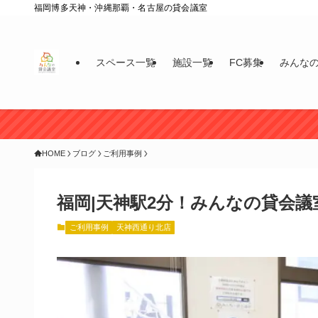
福岡博多天神・沖縄那覇・名古屋の貸会議室
スペース一覧
施設一覧
FC募集
みんな
HOME
ブログ
ご利用事例
福岡|天神駅2分！みんなの貸会議
ご利用事例
天神西通り北店