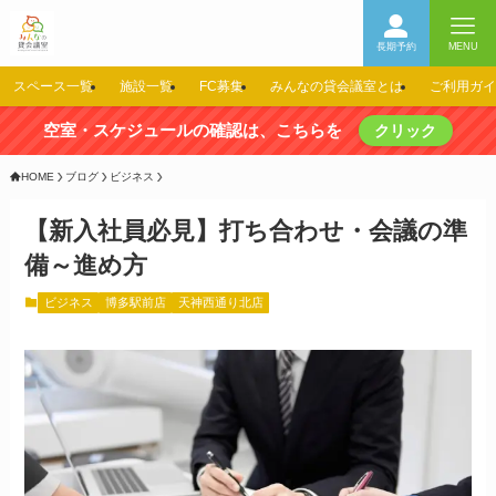
長期予約
MENU
スペース一覧
施設一覧
FC募集
みんなの貸会議室とは
ご利用ガイ
空室・スケジュールの確認は、こちらを
クリック
HOME
ブログ
ビジネス
【新入社員必見】打ち合わせ・会議の準
備～進め方
ビジネス
博多駅前店
天神西通り北店