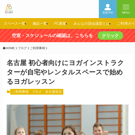
長期予約
MENU
スペース一覧
施設一覧
FC募集
みんなの貸会議室とは
ご利用ガイ
空室・スケジュールの確認は、こちらを
クリック
HOME
ブログ
ご利用事例
名古屋 初心者向けにヨガインストラク
ターが自宅やレンタルスペースで始め
るヨガレッスン
ご利用事例
ブログ
名古屋栄店