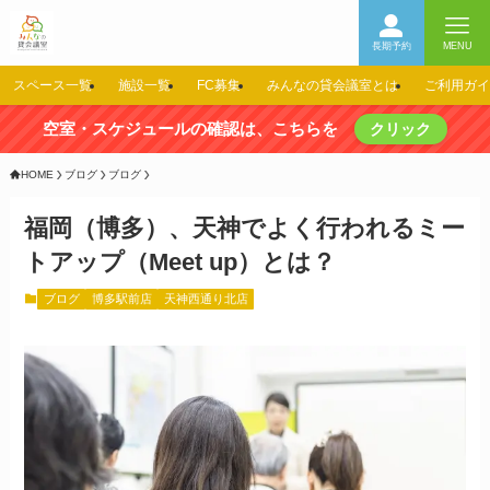
長期予約
MENU
スペース一覧
施設一覧
FC募集
みんなの貸会議室とは
ご利用ガイ
空室・スケジュールの確認は、こちらを
クリック
HOME
ブログ
ブログ
福岡（博多）、天神でよく行われるミー
トアップ（Meet up）とは？
ブログ
博多駅前店
天神西通り北店