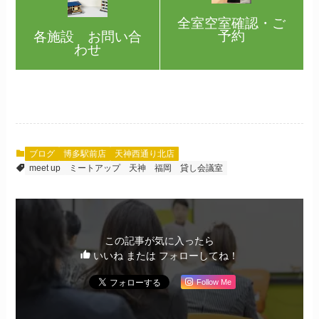
全室空室確認・ご
予約
各施設 お問い合
わせ
ブログ
博多駅前店
天神西通り北店
meet up
ミートアップ
天神
福岡
貸し会議室
この記事が気に入ったら
いいね または フォローしてね！
Follow Me