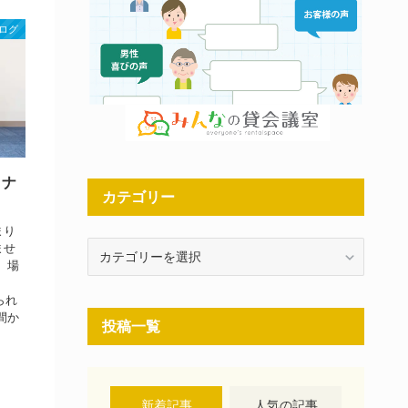
ログ
ミナ
カテゴリー
まり
カ
ませ
、場
テ
ゴ
知られ
リ
間か
投稿一覧
ー
新着記事
人気の記事