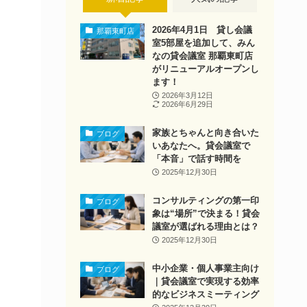
2026年4月1日 貸し会議
那覇東町店
室5部屋を追加して、みん
なの貸会議室 那覇東町店
がリニューアルオープンし
ます！
2026年3月12日
2026年6月29日
家族とちゃんと向き合いた
ブログ
いあなたへ。貸会議室で
「本音」で話す時間を
2025年12月30日
コンサルティングの第一印
ブログ
象は“場所”で決まる！貸会
議室が選ばれる理由とは？
2025年12月30日
中小企業・個人事業主向け
ブログ
｜貸会議室で実現する効率
的なビジネスミーティング