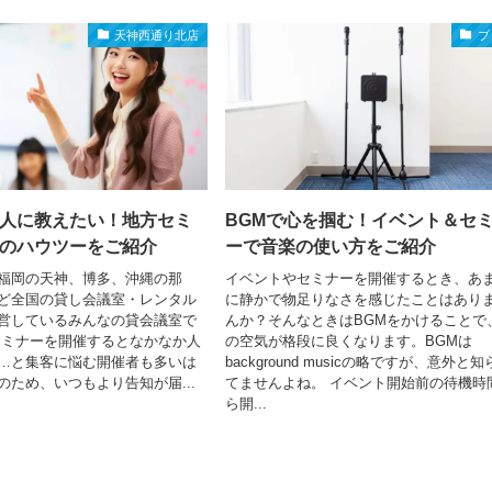
天神西通り北店
ブ
人に教えたい！地方セミ
BGMで心を掴む！イベント＆セ
のハウツーをご紹介
ーで音楽の使い方をご紹介
福岡の天神、博多、沖縄の那
イベントやセミナーを開催するとき、あ
ど全国の貸し会議室・レンタル
に静かで物足りなさを感じたことはあり
営しているみんなの貸会議室で
んか？そんなときはBGMをかけることで
セミナーを開催するとなかなか人
の空気が格段に良くなります。BGMは
…と集客に悩む開催者も多いは
background musicの略ですが、意外と
のため、いつもより告知が届...
てませんよね。 イベント開始前の待機時
ら開...