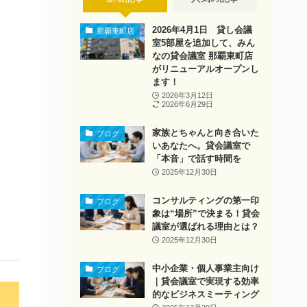
2026年4月1日 貸し会議
那覇東町店
室5部屋を追加して、みん
なの貸会議室 那覇東町店
がリニューアルオープンし
ます！
2026年3月12日
2026年6月29日
家族とちゃんと向き合いた
ブログ
いあなたへ。貸会議室で
「本音」で話す時間を
2025年12月30日
コンサルティングの第一印
ブログ
象は“場所”で決まる！貸会
議室が選ばれる理由とは？
2025年12月30日
中小企業・個人事業主向け
ブログ
｜貸会議室で実現する効率
的なビジネスミーティング