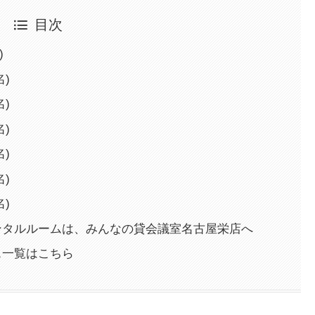
目次
)
名)
名)
名)
名)
名)
名)
ンタルルームは、みんなの貸会議室名古屋栄店へ
ス一覧はこちら